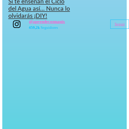
Si te enseñan el Ciclo
del Agua así… Nunca lo
olvidarás ¡DIY!
@aprendeconnanix
Seguir
459,2k
Seguidores