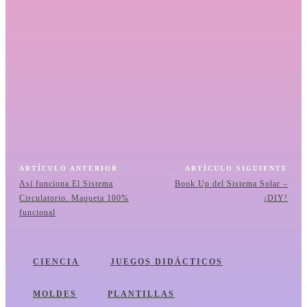
Ruleta para aprender las Sílabas
Ruleta para aprender las sílabas Aprender las sílabas puede
convertirse en una actividad emocionante cuando...
VER PLANTILLA
Divertida forma de enseñar los Ángulos, recurso
fácil de hacer
Divertida forma de enseñar los ángulos, recurso fácil de hacer
Enseñar los ángulos puede ser...
ARTÍCULO ANTERIOR
ARTÍCULO SIGUIENTE
VER PLANTILLA
Así funciona El Sistema
Book Up del Sistema Solar –
Circulatorio. Maqueta 100%
¡DIY!
funcional
CIENCIA
JUEGOS DIDÁCTICOS
MOLDES
PLANTILLAS